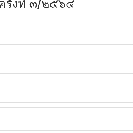
รั้งที่ ๓/๒๕๖๔