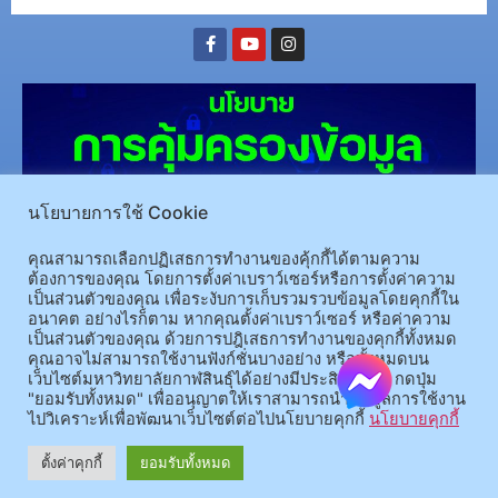
นโยบายการใช้ Cookie
คุณสามารถเลือกปฏิเสธการทำงานของคุ้กกี้ได้ตามความ
ต้องการของคุณ โดยการตั้งค่าเบราว์เซอร์หรือการตั้งค่าความ
(อ.นามน)13 หมู่ 14 ต.สงเปลือย อ.นามน จ.กาฬสินธุ์ 46230
โทรศัพท์ : 043-602-055 โทรสาร :
เป็นส่วนตัวของคุณ เพื่อระงับการเก็บรวมรวบข้อมูลโดยคุกกี้ใน
043-602-044
อนาคต อย่างไรก็ตาม หากคุณตั้งค่าเบราว์เซอร์ หรือค่าความ
เป็นส่วนตัวของคุณ ด้วยการปฎิเสธการทำงานของคุกกี้ทั้งหมด
(อ.เมือง)62/1 ถ.เกษตรสมบูรณ์ ต.กาฬสินธุ์ อ.เมือง จ.กาฬสินธุ์ 46000
โทรศัพท์ 043-811128 08-
คุณอาจไม่สามารถใช้งานฟังก์ชั่นบางอย่าง หรือทั้งหมดบน
64584360 โทรสาร 043-813070
เว็บไซต์มหาวิทยาลัยกาฬสินธุ์ได้อย่างมีประสิทธิภาพ กดปุ่ม
"ยอมรับทั้งหมด" เพื่ออนุญาตให้เราสามารถนำข้อมูลการใช้งาน
ไปวิเคราะห์เพื่อพัฒนาเว็บไซต์ต่อไปนโยบายคุกกี้
นโยบายคุกกี้
© 2025 All rights Reserved.
ตั้งค่าคุกกี้
ยอมรับทั้งหมด