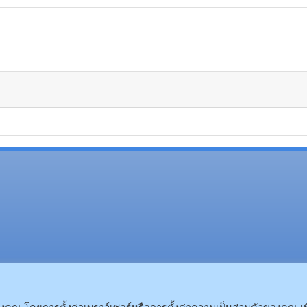
(อ.นามน)13 หมู่ 14 ต.สงเปลือ
(อ.เมือง)62/1 ถ.เกษตรสมบูรณ์ ต.กาฬสินธุ์ อ.เมือง 