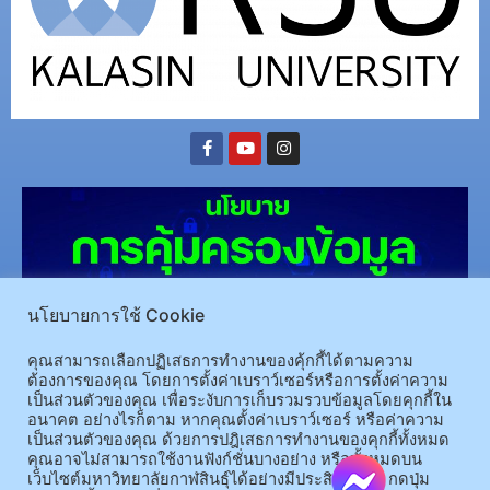
นโยบายการใช้ Cookie
คุณสามารถเลือกปฏิเสธการทำงานของคุ้กกี้ได้ตามความ
ต้องการของคุณ โดยการตั้งค่าเบราว์เซอร์หรือการตั้งค่าความ
(อ.นามน)13 หมู่ 14 ต.สงเปลือย อ.นามน จ.กาฬสินธุ์ 46230
โทรศัพท์ : 043-602-055 โทรสาร :
เป็นส่วนตัวของคุณ เพื่อระงับการเก็บรวมรวบข้อมูลโดยคุกกี้ใน
043-602-044
อนาคต อย่างไรก็ตาม หากคุณตั้งค่าเบราว์เซอร์ หรือค่าความ
เป็นส่วนตัวของคุณ ด้วยการปฎิเสธการทำงานของคุกกี้ทั้งหมด
(อ.เมือง)62/1 ถ.เกษตรสมบูรณ์ ต.กาฬสินธุ์ อ.เมือง จ.กาฬสินธุ์ 46000
โทรศัพท์ 043-811128 08-
คุณอาจไม่สามารถใช้งานฟังก์ชั่นบางอย่าง หรือทั้งหมดบน
64584360 โทรสาร 043-813070
เว็บไซต์มหาวิทยาลัยกาฬสินธุ์ได้อย่างมีประสิทธิภาพ กดปุ่ม