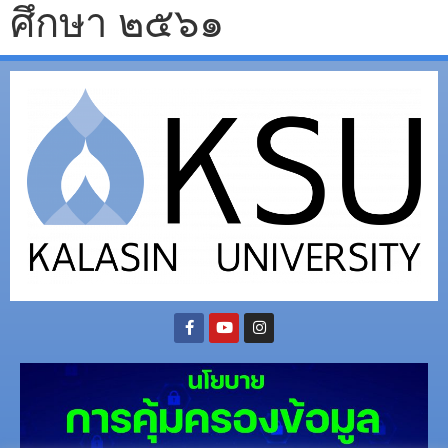
ศึกษา ๒๕๖๑