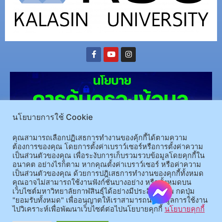
นโยบายการใช้ Cookie
คุณสามารถเลือกปฏิเสธการทำงานของคุ้กกี้ได้ตามความ
ต้องการของคุณ โดยการตั้งค่าเบราว์เซอร์หรือการตั้งค่าความ
เป็นส่วนตัวของคุณ เพื่อระงับการเก็บรวมรวบข้อมูลโดยคุกกี้ใน
(อ.นามน)13 หมู่ 14 ต.สงเปลือย อ.นามน จ.กาฬสินธุ์ 46230
โทรศัพท์ : 043-602-055 โทรสาร :
อนาคต อย่างไรก็ตาม หากคุณตั้งค่าเบราว์เซอร์ หรือค่าความ
เป็นส่วนตัวของคุณ ด้วยการปฎิเสธการทำงานของคุกกี้ทั้งหมด
043-602-044
คุณอาจไม่สามารถใช้งานฟังก์ชั่นบางอย่าง หรือทั้งหมดบน
(อ.เมือง)62/1 ถ.เกษตรสมบูรณ์ ต.กาฬสินธุ์ อ.เมือง จ.กาฬสินธุ์ 46000
โทรศัพท์ 043-811128 08-
เว็บไซต์มหาวิทยาลัยกาฬสินธุ์ได้อย่างมีประสิทธิภาพ กดปุ่ม
64584360 โทรสาร 043-813070
"ยอมรับทั้งหมด" เพื่ออนุญาตให้เราสามารถนำข้อมูลการใช้งาน
ไปวิเคราะห์เพื่อพัฒนาเว็บไซต์ต่อไปนโยบายคุกกี้
นโยบายคุกกี้