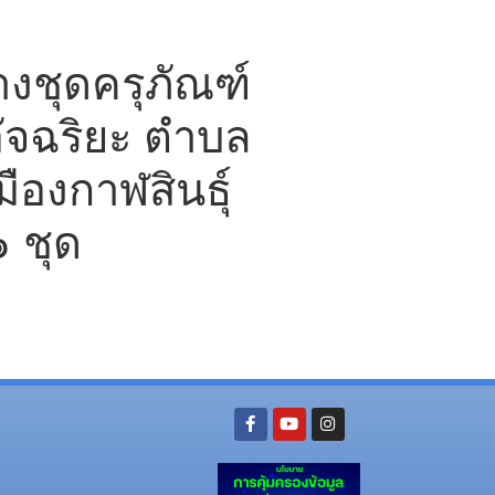
ชุดครุภัณฑ์
อัจฉริยะ ตำบล
มืองกาฬสินธุ์
๑ ชุด