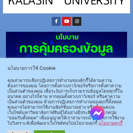
นโยบายการใช้ Cookie
คุณสามารถเลือกปฏิเสธการทำงานของคุ้กกี้ได้ตามความ
ต้องการของคุณ โดยการตั้งค่าเบราว์เซอร์หรือการตั้งค่าความ
(อ.นามน)13 หมู่ 14 ต.สงเปลือย อ.นามน จ.กาฬสินธุ์ 46230
โทรศัพท์ : 043-602-055 โทรสาร :
เป็นส่วนตัวของคุณ เพื่อระงับการเก็บรวมรวบข้อมูลโดยคุกกี้ใน
043-602-044
อนาคต อย่างไรก็ตาม หากคุณตั้งค่าเบราว์เซอร์ หรือค่าความ
(อ.เมือง)62/1 ถ.เกษตรสมบูรณ์ ต.กาฬสินธุ์ อ.เมือง จ.กาฬสินธุ์ 46000
โทรศัพท์ 043-811128 08-
เป็นส่วนตัวของคุณ ด้วยการปฎิเสธการทำงานของคุกกี้ทั้งหมด
คุณอาจไม่สามารถใช้งานฟังก์ชั่นบางอย่าง หรือทั้งหมดบน
64584360 โทรสาร 043-813070
เว็บไซต์มหาวิทยาลัยกาฬสินธุ์ได้อย่างมีประสิทธิภาพ กดปุ่ม
"ยอมรับทั้งหมด" เพื่ออนุญาตให้เราสามารถนำข้อมูลการใช้งาน
ไปวิเคราะห์เพื่อพัฒนาเว็บไซต์ต่อไปนโยบายคุกกี้
นโยบายคุกกี้
© 2025 All rights Reserved.