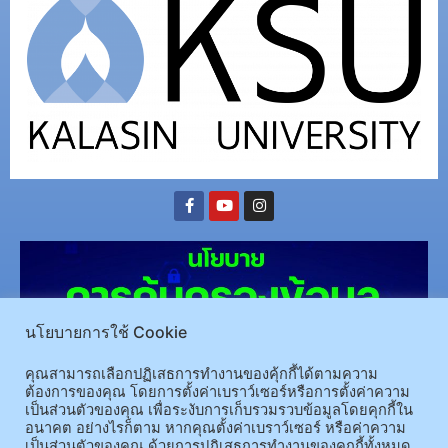
นโยบายการใช้ Cookie
คุณสามารถเลือกปฏิเสธการทำงานของคุ้กกี้ได้ตามความ
ต้องการของคุณ โดยการตั้งค่าเบราว์เซอร์หรือการตั้งค่าความ
เป็นส่วนตัวของคุณ เพื่อระงับการเก็บรวมรวบข้อมูลโดยคุกกี้ใน
(อ.นามน)13 หมู่ 14 ต.สงเปลือย อ.นามน จ.กาฬสินธุ์ 46230
โทรศัพท์ : 043-602-055 โทรสาร :
อนาคต อย่างไรก็ตาม หากคุณตั้งค่าเบราว์เซอร์ หรือค่าความ
เป็นส่วนตัวของคุณ ด้วยการปฎิเสธการทำงานของคุกกี้ทั้งหมด
043-602-044