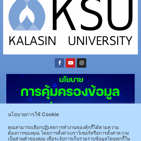
นโยบายการใช้ Cookie
คุณสามารถเลือกปฏิเสธการทำงานของคุ้กกี้ได้ตามความ
(อ.นามน)13 หมู่ 14 ต.สงเปลือย อ.นามน จ.กาฬสินธุ์ 46230
โทรศัพท์ : 043-602-055 โทรสาร :
ต้องการของคุณ โดยการตั้งค่าเบราว์เซอร์หรือการตั้งค่าความ
เป็นส่วนตัวของคุณ เพื่อระงับการเก็บรวมรวบข้อมูลโดยคุกกี้ใน
043-602-044