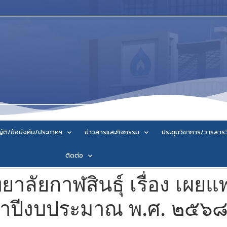
ัติ/ข้อบังคับ/ประกาศฯ
ข่าวสารและกิจกรรม
ประชุมวิชาการ/วารสาร
ติดต่อ
าลัยกาฬสินธุ์ เรื่อง เผย
ะจำปีงบประมาณ พ.ศ. ๒๕๖