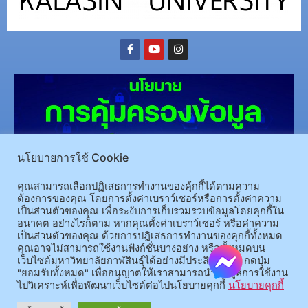
นโยบายการใช้ Cookie
คุณสามารถเลือกปฏิเสธการทำงานของคุ้กกี้ได้ตามความ
ต้องการของคุณ โดยการตั้งค่าเบราว์เซอร์หรือการตั้งค่าความ
(อ.นามน)13 หมู่ 14 ต.สงเปลือย อ.นามน จ.กาฬสินธุ์ 46230
โทรศัพท์ : 043-602-055 โทรสาร :
เป็นส่วนตัวของคุณ เพื่อระงับการเก็บรวมรวบข้อมูลโดยคุกกี้ใน
043-602-044
อนาคต อย่างไรก็ตาม หากคุณตั้งค่าเบราว์เซอร์ หรือค่าความ
(อ.เมือง)62/1 ถ.เกษตรสมบูรณ์ ต.กาฬสินธุ์ อ.เมือง จ.กาฬสินธุ์ 46000
โทรศัพท์ 043-811128 08-
เป็นส่วนตัวของคุณ ด้วยการปฎิเสธการทำงานของคุกกี้ทั้งหมด
คุณอาจไม่สามารถใช้งานฟังก์ชั่นบางอย่าง หรือทั้งหมดบน
64584360 โทรสาร 043-813070
เว็บไซต์มหาวิทยาลัยกาฬสินธุ์ได้อย่างมีประสิทธิภาพ กดปุ่ม
"ยอมรับทั้งหมด" เพื่ออนุญาตให้เราสามารถนำข้อมูลการใช้งาน
ไปวิเคราะห์เพื่อพัฒนาเว็บไซต์ต่อไปนโยบายคุกกี้
นโยบายคุกกี้
© 2025 All rights Reserved.