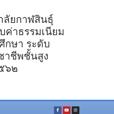
ัยกาฬสินธุ์
ก็บค่าธรรมเนียม
ศึกษา ระดับ
าชีพชั้นสูง
๒๕๖๒