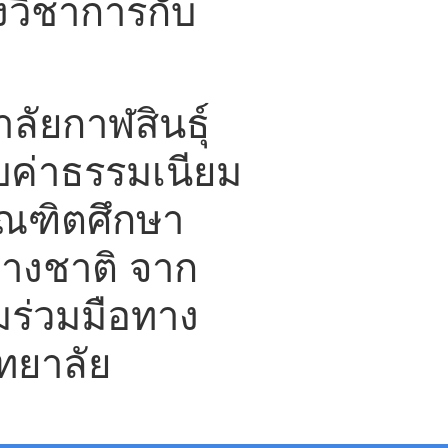
งวิชาการกับ
ัยกาฬสินธุ์
็บค่าธรรมเนียม
ัณฑิตศึกษา
่างชาติ จาก
มร่วมมือทาง
ทยาลัย