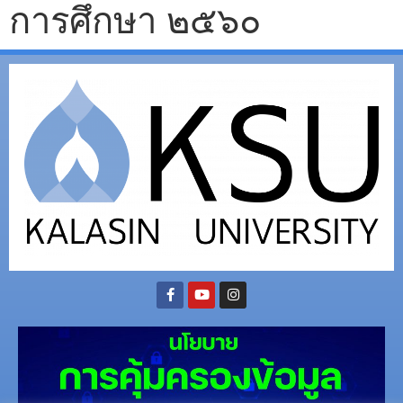
การศึกษา ๒๕๖๐