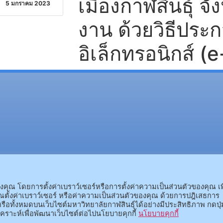
เมืองกาฬสินธุ์ จั
5 มกราคม 2023
งาน ด้วยวิธีปร
อิเล็กทรอนิกส์ (
(อ.นามน)13 หมู่ 14 ต.สงเปลือ
(อ.เมือง)62/1 ถ.เกษตรสมบูรณ์ ต.กาฬสินธุ์ อ.เมือง 
ณ โดยการตั้งค่าเบราว์เซอร์หรือการตั้งค่าความเป็นส่วนตัวของคุณ เพ
ตั้งค่าเบราว์เซอร์ หรือค่าความเป็นส่วนตัวของคุณ ด้วยการปฎิเสธการ
รือทั้งหมดบนเว็บไซต์มหาวิทยาลัยกาฬสินธุ์ได้อย่างมีประสิทธิภาพ กดปุ่
คราะห์เพื่อพัฒนาเว็บไซต์ต่อไปนโยบายคุกกี้
นโยบายคุกกี้