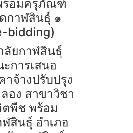
ร้อมครุภัณฑ์
ดกาฬสินธุ์ ๑
e-bidding)
ัยกาฬสินธุ์
้ชนะการเสนอ
าจ้างปรับปรุง
ลอง สาขาวิชา
ิตพืช พร้อม
ฬสินธุ์ อำเภอ