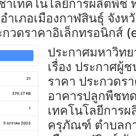
ชาเทคโนโลยีการผลิตพืช พ
อำเภอเมืองกาฬสินธุ์ จังหวั
ระกวดราคาอิเล็กทรอนิกส์ (
ประกาศมหาวิทยาล
เรื่อง ประกาศผู
ราคา ประกวดราค
21
อาคารปลูกพืชทด
270.27 KB
เทคโนโลยีการผล
1
ครุภัณฑ์ ตำบลกา
5 มกราคม 2023