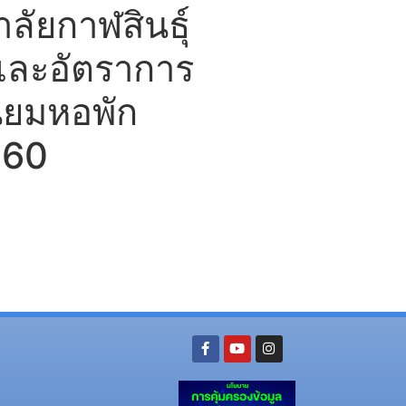
ัยกาฬสินธุ์
์และอัตราการ
นียมหอพัก
560