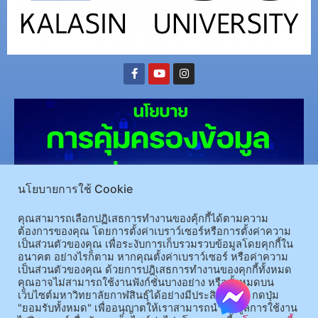
นโยบายการใช้ Cookie
คุณสามารถเลือกปฏิเสธการทำงานของคุ้กกี้ได้ตามความ
(อ.นามน)13 หมู่ 14 ต.สงเปลือย อ.นามน จ.กาฬสินธุ์ 46230
โทรศัพท์ : 043-602-055 โทรสาร :
ต้องการของคุณ โดยการตั้งค่าเบราว์เซอร์หรือการตั้งค่าความ
เป็นส่วนตัวของคุณ เพื่อระงับการเก็บรวมรวบข้อมูลโดยคุกกี้ใน
043-602-044
อนาคต อย่างไรก็ตาม หากคุณตั้งค่าเบราว์เซอร์ หรือค่าความ
(อ.เมือง)62/1 ถ.เกษตรสมบูรณ์ ต.กาฬสินธุ์ อ.เมือง จ.กาฬสินธุ์ 46000
โทรศัพท์ 043-811128 08-
เป็นส่วนตัวของคุณ ด้วยการปฎิเสธการทำงานของคุกกี้ทั้งหมด
64584360 โทรสาร 043-813070
คุณอาจไม่สามารถใช้งานฟังก์ชั่นบางอย่าง หรือทั้งหมดบน
เว็บไซต์มหาวิทยาลัยกาฬสินธุ์ได้อย่างมีประสิทธิภาพ กดปุ่ม
"ยอมรับทั้งหมด" เพื่ออนุญาตให้เราสามารถนำข้อมูลการใช้งาน
© 2025 All rights Reserved.