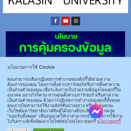
นโยบายการใช้ Cookie
คุณสามารถเลือกปฏิเสธการทำงานของคุ้กกี้ได้ตามความ
ต้องการของคุณ โดยการตั้งค่าเบราว์เซอร์หรือการตั้งค่าความ
(อ.นามน)13 หมู่ 14 ต.สงเปลือย อ.นามน จ.กาฬสินธุ์ 46230
โทรศัพท์ : 043-602-055 โทรสาร :
เป็นส่วนตัวของคุณ เพื่อระงับการเก็บรวมรวบข้อมูลโดยคุกกี้ใน
043-602-044
อนาคต อย่างไรก็ตาม หากคุณตั้งค่าเบราว์เซอร์ หรือค่าความ
(อ.เมือง)62/1 ถ.เกษตรสมบูรณ์ ต.กาฬสินธุ์ อ.เมือง จ.กาฬสินธุ์ 46000
โทรศัพท์ 043-811128 08-
เป็นส่วนตัวของคุณ ด้วยการปฎิเสธการทำงานของคุกกี้ทั้งหมด
คุณอาจไม่สามารถใช้งานฟังก์ชั่นบางอย่าง หรือทั้งหมดบน
64584360 โทรสาร 043-813070
เว็บไซต์มหาวิทยาลัยกาฬสินธุ์ได้อย่างมีประสิทธิภาพ กดปุ่ม
"ยอมรับทั้งหมด" เพื่ออนุญาตให้เราสามารถนำข้อมูลการใช้งาน
ไปวิเคราะห์เพื่อพัฒนาเว็บไซต์ต่อไปนโยบายคุกกี้
นโยบายคุกกี้
© 2025 All rights Reserved.