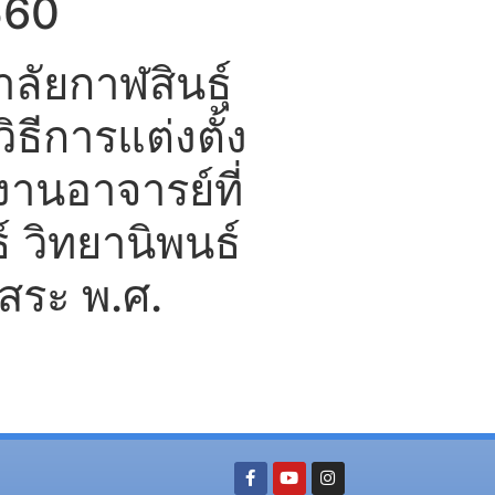
560
ัยกาฬสินธุ์
ิธีการแต่งตั้ง
านอาจารย์ที่
์ วิทยานิพนธ์
สระ พ.ศ.