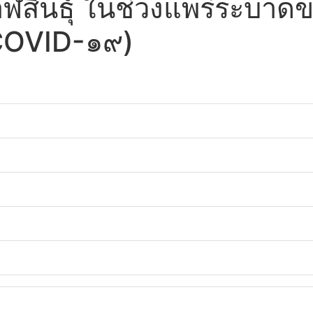
ฬสินธุ์ ในช่วงแพร่ระบาด
COVID-๑๙)