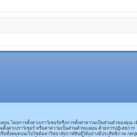
(อ.นามน)13 หมู่ 14 ต.สงเปลือ
(อ.เมือง)62/1 ถ.เกษตรสมบูรณ์ ต.กาฬสินธุ์ อ.เมือง 
ณ โดยการตั้งค่าเบราว์เซอร์หรือการตั้งค่าความเป็นส่วนตัวของคุณ เพ
ตั้งค่าเบราว์เซอร์ หรือค่าความเป็นส่วนตัวของคุณ ด้วยการปฎิเสธการ
รือทั้งหมดบนเว็บไซต์มหาวิทยาลัยกาฬสินธุ์ได้อย่างมีประสิทธิภาพ กดปุ่