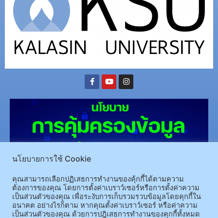
นโยบายการใช้ Cookie
คุณสามารถเลือกปฏิเสธการทำงานของคุ้กกี้ได้ตามความ
ต้องการของคุณ โดยการตั้งค่าเบราว์เซอร์หรือการตั้งค่าความ
(อ.นามน)13 หมู่ 14 ต.สงเปลือย อ.นามน จ.กาฬสินธุ์ 46230
โทรศัพท์ : 043-602-055 โทรสาร :
เป็นส่วนตัวของคุณ เพื่อระงับการเก็บรวมรวบข้อมูลโดยคุกกี้ใน
043-602-044
อนาคต อย่างไรก็ตาม หากคุณตั้งค่าเบราว์เซอร์ หรือค่าความ
(อ.เมือง)62/1 ถ.เกษตรสมบูรณ์ ต.กาฬสินธุ์ อ.เมือง จ.กาฬสินธุ์ 46000
โทรศัพท์ 043-811128 08-
เป็นส่วนตัวของคุณ ด้วยการปฎิเสธการทำงานของคุกกี้ทั้งหมด