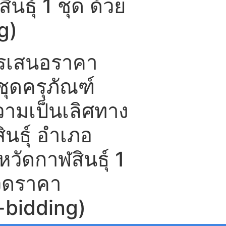
นธุ์ 1 ชุด ด้วย
g)
ารเสนอราคา
ุดครุภัณฑ์
วามเป็นเลิศทาง
นธุ์ อำเภอ
งหวัดกาฬสินธุ์ 1
กวดราคา
e-bidding)