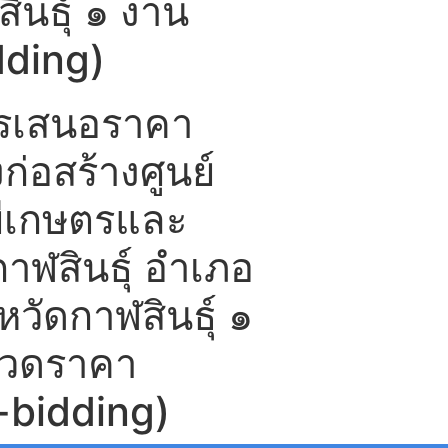
สินธุ์ ๑ งาน
dding)
ารเสนอราคา
่อสร้างศูนย์
ีเกษตรและ
าฬสินธุ์ อำเภอ
งหวัดกาฬสินธุ์ ๑
ะกวดราคา
e-bidding)