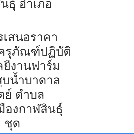
ธุ์ อำเภอ
ารเสนอราคา
รุภัณฑ์ปฏิบัติ
ยีงานฟาร์ม
ูบน้ำบาดาล
ตย์ ตำบล
มืองกาฬสินธุ์
1 ชุด