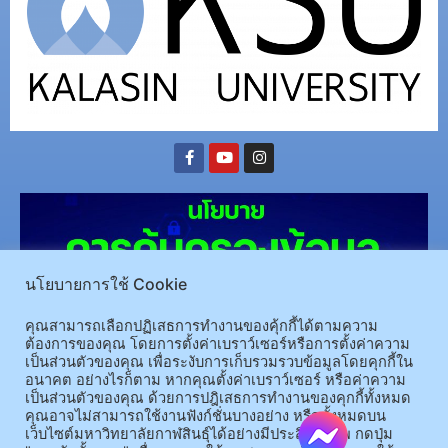
นโยบายการใช้ Cookie
คุณสามารถเลือกปฏิเสธการทำงานของคุ้กกี้ได้ตามความ
ต้องการของคุณ โดยการตั้งค่าเบราว์เซอร์หรือการตั้งค่าความ
เป็นส่วนตัวของคุณ เพื่อระงับการเก็บรวมรวบข้อมูลโดยคุกกี้ใน
(อ.นามน)13 หมู่ 14 ต.สงเปลือย อ.นามน จ.กาฬสินธุ์ 46230
โทรศัพท์ : 043-602-055 โทรสาร :
อนาคต อย่างไรก็ตาม หากคุณตั้งค่าเบราว์เซอร์ หรือค่าความ
เป็นส่วนตัวของคุณ ด้วยการปฎิเสธการทำงานของคุกกี้ทั้งหมด
043-602-044
คุณอาจไม่สามารถใช้งานฟังก์ชั่นบางอย่าง หรือทั้งหมดบน
(อ.เมือง)62/1 ถ.เกษตรสมบูรณ์ ต.กาฬสินธุ์ อ.เมือง จ.กาฬสินธุ์ 46000
โทรศัพท์ 043-811128 08-
เว็บไซต์มหาวิทยาลัยกาฬสินธุ์ได้อย่างมีประสิทธิภาพ กดปุ่ม
64584360 โทรสาร 043-813070