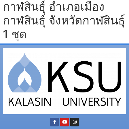
กาฬสินธุ์ อำเภอเมือง
กาฬสินธุ์ จังหวัดกาฬสินธุ์
1 ชุด