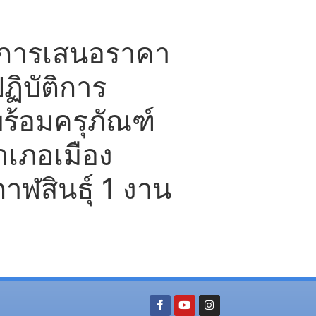
ะการเสนอราคา
ฏิบัติการ
ร้อมครุภัณฑ์
ำเภอเมือง
กาฬสินธุ์ 1 งาน