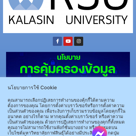
นโยบายการใช้ Cookie
คุณสามารถเลือกปฏิเสธการทำงานของคุ้กกี้ได้ตามความ
ต้องการของคุณ โดยการตั้งค่าเบราว์เซอร์หรือการตั้งค่าความ
(อ.นามน)13 หมู่ 14 ต.สงเปลือย อ.นามน จ.กาฬสินธุ์ 46230
โทรศัพท์ : 043-602-055 โทรสาร :
เป็นส่วนตัวของคุณ เพื่อระงับการเก็บรวมรวบข้อมูลโดยคุกกี้ใน
043-602-044
อนาคต อย่างไรก็ตาม หากคุณตั้งค่าเบราว์เซอร์ หรือค่าความ
เป็นส่วนตัวของคุณ ด้วยการปฎิเสธการทำงานของคุกกี้ทั้งหมด
(อ.เมือง)62/1 ถ.เกษตรสมบูรณ์ ต.กาฬสินธุ์ อ.เมือง จ.กาฬสินธุ์ 46000
โทรศัพท์ 043-811128 08-
คุณอาจไม่สามารถใช้งานฟังก์ชั่นบางอย่าง หรือทั้งหมดบน
64584360 โทรสาร 043-813070
เว็บไซต์มหาวิทยาลัยกาฬสินธุ์ได้อย่างมีประสิทธิภาพ กดปุ่ม