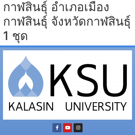
กาฬสินธุ์ อำเภอเมือง
กาฬสินธุ์ จังหวัดกาฬสินธุ์
1 ชุด