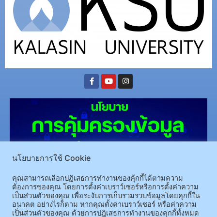
นโยบายการใช้ Cookie
คุณสามารถเลือกปฏิเสธการทำงานของคุ้กกี้ได้ตามความ
ต้องการของคุณ โดยการตั้งค่าเบราว์เซอร์หรือการตั้งค่าความ
(อ.นามน)13 หมู่ 14 ต.สงเปลือย อ.นามน จ.กาฬสินธุ์ 46230
โทรศัพท์ : 043-602-055 โทรสาร :
เป็นส่วนตัวของคุณ เพื่อระงับการเก็บรวมรวบข้อมูลโดยคุกกี้ใน
043-602-044
อนาคต อย่างไรก็ตาม หากคุณตั้งค่าเบราว์เซอร์ หรือค่าความ
(อ.เมือง)62/1 ถ.เกษตรสมบูรณ์ ต.กาฬสินธุ์ อ.เมือง จ.กาฬสินธุ์ 46000
โทรศัพท์ 043-811128 08-
เป็นส่วนตัวของคุณ ด้วยการปฎิเสธการทำงานของคุกกี้ทั้งหมด