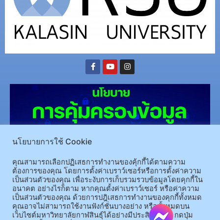
นโยบายการใช้ Cookie
คุณสามารถเลือกปฏิเสธการทำงานของคุ้กกี้ได้ตามความ
ต้องการของคุณ โดยการตั้งค่าเบราว์เซอร์หรือการตั้งค่าความ
(อ.นามน)13 หมู่ 14 ต.สงเปลือย อ.นามน จ.กาฬสินธุ์ 46230
โทรศัพท์ : 043-602-055 โทรสาร :
เป็นส่วนตัวของคุณ เพื่อระงับการเก็บรวมรวบข้อมูลโดยคุกกี้ใน
043-602-044
อนาคต อย่างไรก็ตาม หากคุณตั้งค่าเบราว์เซอร์ หรือค่าความ
เป็นส่วนตัวของคุณ ด้วยการปฎิเสธการทำงานของคุกกี้ทั้งหมด
(อ.เมือง)62/1 ถ.เกษตรสมบูรณ์ ต.กาฬสินธุ์ อ.เมือง จ.กาฬสินธุ์ 46000
โทรศัพท์ 043-811128 08-
คุณอาจไม่สามารถใช้งานฟังก์ชั่นบางอย่าง หรือทั้งหมดบน
64584360 โทรสาร 043-813070
เว็บไซต์มหาวิทยาลัยกาฬสินธุ์ได้อย่างมีประสิทธิภาพ กดปุ่ม