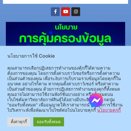
นโยบายการใช้ Cookie
คุณสามารถเลือกปฏิเสธการทำงานของคุ้กกี้ได้ตามความ
ต้องการของคุณ โดยการตั้งค่าเบราว์เซอร์หรือการตั้งค่าความ
(อ.นามน)13 หมู่ 14 ต.สงเปลือย อ.นามน จ.กาฬสินธุ์ 46230
โทรศัพท์ : 043-602-055 โทรสาร :
เป็นส่วนตัวของคุณ เพื่อระงับการเก็บรวมรวบข้อมูลโดยคุกกี้ใน
043-602-044
อนาคต อย่างไรก็ตาม หากคุณตั้งค่าเบราว์เซอร์ หรือค่าความ
เป็นส่วนตัวของคุณ ด้วยการปฎิเสธการทำงานของคุกกี้ทั้งหมด
(อ.เมือง)62/1 ถ.เกษตรสมบูรณ์ ต.กาฬสินธุ์ อ.เมือง จ.กาฬสินธุ์ 46000
โทรศัพท์ 043-811128 08-
คุณอาจไม่สามารถใช้งานฟังก์ชั่นบางอย่าง หรือทั้งหมดบน
64584360 โทรสาร 043-813070
เว็บไซต์มหาวิทยาลัยกาฬสินธุ์ได้อย่างมีประสิทธิภาพ กดปุ่ม
"ยอมรับทั้งหมด" เพื่ออนุญาตให้เราสามารถนำข้อมูลการใช้งาน
ไปวิเคราะห์เพื่อพัฒนาเว็บไซต์ต่อไปนโยบายคุกกี้
นโยบายคุกกี้
© 2025 All rights Reserved.
ตั้งค่าคุกกี้
ยอมรับทั้งหมด