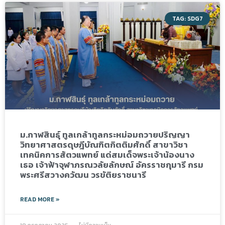
TAG: SDG7
ม.กาฬสินธุ์ ทูลเกล้าทูลกระหม่อมถวายปริญญา
วิทยาศาสตรดุษฎีบัณฑิตกิตติมศักดิ์ สาขาวิชา
เทคนิคการสัตวแพทย์ แด่สมเด็จพระเจ้าน้องนาง
เธอ เจ้าฟ้าจุฬาภรณวลัยลักษณ์ อัครราชกุมารี กรม
พระศรีสวางควัฒน วรขัติยราชนารี
READ MORE »