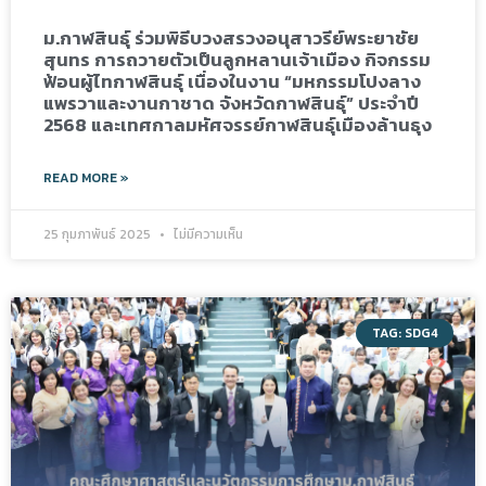
ม.กาฬสินธุ์ ร่วมพิธีบวงสรวงอนุสาวรีย์พระยาชัย
สุนทร การถวายตัวเป็นลูกหลานเจ้าเมือง กิจกรรม
ฟ้อนผู้ไทกาฬสินธุ์ เนื่องในงาน “มหกรรมโปงลาง
แพรวาและงานกาชาด จังหวัดกาฬสินธุ์” ประจำปี
2568 และเทศกาลมหัศจรรย์กาฬสินธุ์เมืองล้านธุง
READ MORE »
25 กุมภาพันธ์ 2025
ไม่มีความเห็น
TAG: SDG4