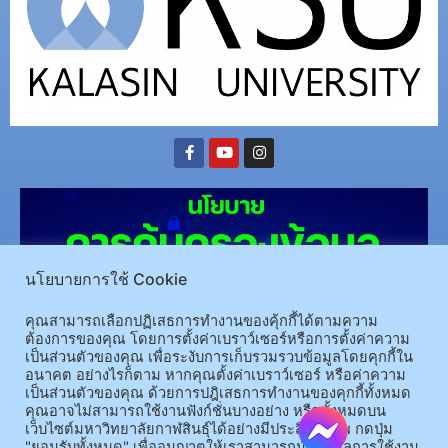
นโยบายการใช้ Cookie
คุณสามารถเลือกปฏิเสธการทำงานของคุ้กกี้ได้ตามความ
ต้องการของคุณ โดยการตั้งค่าเบราว์เซอร์หรือการตั้งค่าความ
เป็นส่วนตัวของคุณ เพื่อระงับการเก็บรวมรวบข้อมูลโดยคุกกี้ใน
(อ.นามน)13 หมู่ 14 ต.สงเปลือย อ.นามน จ.กาฬสินธุ์ 46230
โทรศัพท์ : 043-602-055 โทรสาร :
อนาคต อย่างไรก็ตาม หากคุณตั้งค่าเบราว์เซอร์ หรือค่าความ
เป็นส่วนตัวของคุณ ด้วยการปฎิเสธการทำงานของคุกกี้ทั้งหมด
043-602-044
คุณอาจไม่สามารถใช้งานฟังก์ชั่นบางอย่าง หรือทั้งหมดบน
(อ.เมือง)62/1 ถ.เกษตรสมบูรณ์ ต.กาฬสินธุ์ อ.เมือง จ.กาฬสินธุ์ 46000
โทรศัพท์ 043-811128 08-
เว็บไซต์มหาวิทยาลัยกาฬสินธุ์ได้อย่างมีประสิทธิภาพ กดปุ่ม
64584360 โทรสาร 043-813070
"ยอมรับทั้งหมด" เพื่ออนุญาตให้เราสามารถนำข้อมูลการใช้งาน