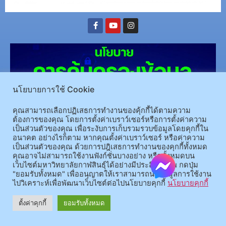
นโยบายการใช้ Cookie
คุณสามารถเลือกปฏิเสธการทำงานของคุ้กกี้ได้ตามความ
ต้องการของคุณ โดยการตั้งค่าเบราว์เซอร์หรือการตั้งค่าความ
เป็นส่วนตัวของคุณ เพื่อระงับการเก็บรวมรวบข้อมูลโดยคุกกี้ใน
(อ.นามน)13 หมู่ 14 ต.สงเปลือย อ.นามน จ.กาฬสินธุ์ 46230
โทรศัพท์ : 043-602-055 โทรสาร :
อนาคต อย่างไรก็ตาม หากคุณตั้งค่าเบราว์เซอร์ หรือค่าความ
เป็นส่วนตัวของคุณ ด้วยการปฎิเสธการทำงานของคุกกี้ทั้งหมด
043-602-044
คุณอาจไม่สามารถใช้งานฟังก์ชั่นบางอย่าง หรือทั้งหมดบน
(อ.เมือง)62/1 ถ.เกษตรสมบูรณ์ ต.กาฬสินธุ์ อ.เมือง จ.กาฬสินธุ์ 46000
โทรศัพท์ 043-811128 08-
เว็บไซต์มหาวิทยาลัยกาฬสินธุ์ได้อย่างมีประสิทธิภาพ กดปุ่ม
64584360 โทรสาร 043-813070
"ยอมรับทั้งหมด" เพื่ออนุญาตให้เราสามารถนำข้อมูลการใช้งาน
ไปวิเคราะห์เพื่อพัฒนาเว็บไซต์ต่อไปนโยบายคุกกี้
นโยบายคุกกี้
© 2025 All rights Reserved.
ตั้งค่าคุกกี้
ยอมรับทั้งหมด