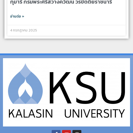
กุมารี กรมพระศรีสวางควัฒน วรขัตติยราชนารี
อ่านต่อ »
4 กรกฎาคม 2025