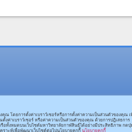
(อ.นามน)13 หมู่ 14 ต.สงเปลือ
(อ.เมือง)62/1 ถ.เกษตรสมบูรณ์ ต.กาฬสินธุ์ อ.เมือง 
ณ โดยการตั้งค่าเบราว์เซอร์หรือการตั้งค่าความเป็นส่วนตัวของคุณ เพ
ตั้งค่าเบราว์เซอร์ หรือค่าความเป็นส่วนตัวของคุณ ด้วยการปฎิเสธการ
รือทั้งหมดบนเว็บไซต์มหาวิทยาลัยกาฬสินธุ์ได้อย่างมีประสิทธิภาพ กดปุ่
คราะห์เพื่อพัฒนาเว็บไซต์ต่อไปนโยบายคุกกี้
นโยบายคุกกี้