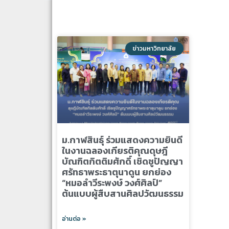
ข่าวมหาวิทยาลัย
ม.กาฬสินธุ์ ร่วมแสดงความยินดี
ในงานฉลองเกียรติคุณดุษฎี
บัณฑิตกิตติมศักดิ์ เชิดชูปัญญา
ศรัทธาพระธาตุนาดูน ยกย่อง
“หมอลำวีระพงษ์ วงศ์ศิลป์”
ต้นแบบผู้สืบสานศิลปวัฒนธรรม
อ่านต่อ »