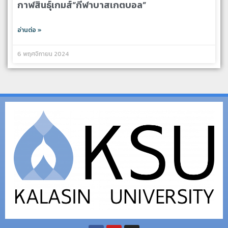
กาฬสินธุ์เกมส์“กีฬาบาสเกตบอล”
อ่านต่อ »
6 พฤศจิกายน 2024