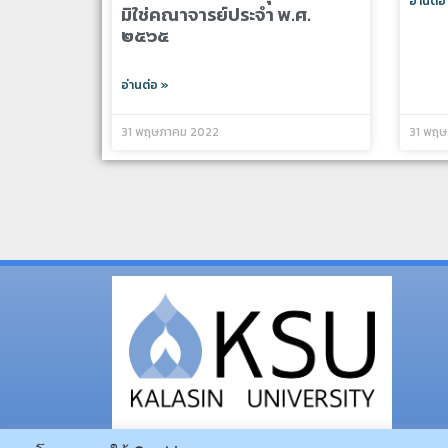
อ่านต่อ
มิใช่คณาจารย์ประจำ พ.ศ.
๒๕๖๕
อ่านต่อ »
31 พฤษภาคม 2022
31 พฤษ