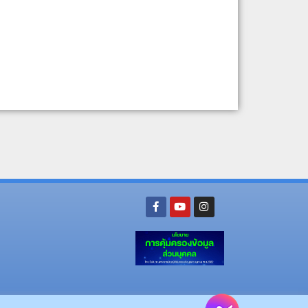
ย อ.นามน จ.กาฬสินธุ์ 46230
โทรศัพท์ : 043-602-055 โทรสาร : 043-602-044