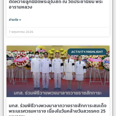
ตัดหวายลูกนิมิตพระอุโบสถ ณ วัดประชานิยม พระ
อารามหลวง
อ่านต่อ »
7 พฤษภาคม 2026
ACTIVITY/HIGHLIGHT
มกส. ร่วมพิธีวางพวงมาลาถวายราชสักการะสมเด็จ
พระนเรศวรมหาราช เนื่องในวันคล้ายวันสวรรคต 25