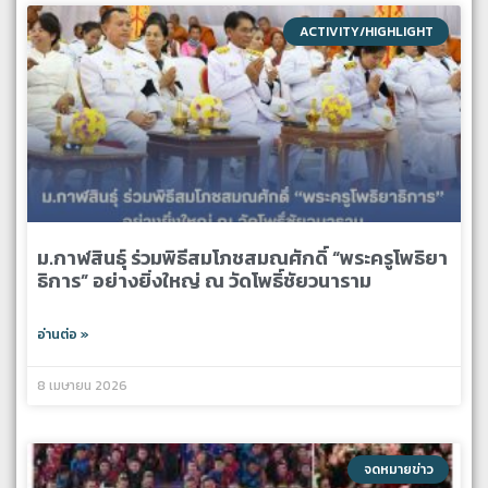
ACTIVITY/HIGHLIGHT
ม.กาฬสินธุ์ ร่วมพิธีสมโภชสมณศักดิ์ “พระครูโพธิยา
ธิการ” อย่างยิ่งใหญ่ ณ วัดโพธิ์ชัยวนาราม
อ่านต่อ »
8 เมษายน 2026
จดหมายข่าว