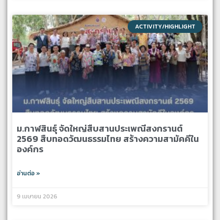
ACTIVITY/HIGHLIGHT
ม.กาฬสินธุ์ จัดใหญ่สืบสานประเพณีสงกรานต์
2569 สืบทอดวัฒนธรรมไทย สร้างความสามัคคีใน
องค์กร
อ่านต่อ »
9 เมษายน 2026