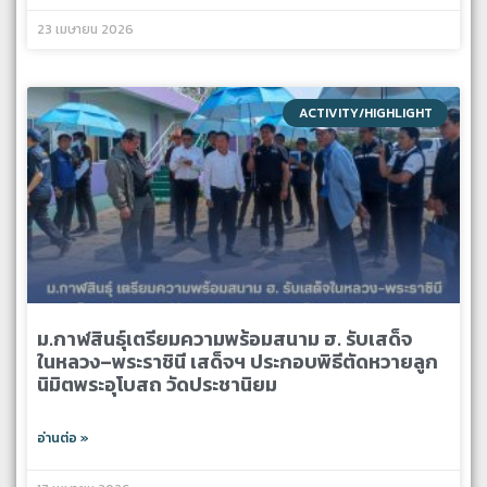
23 เมษายน 2026
ACTIVITY/HIGHLIGHT
ม.กาฬสินธุ์เตรียมความพร้อมสนาม ฮ. รับเสด็จ
ในหลวง–พระราชินี เสด็จฯ ประกอบพิธีตัดหวายลูก
นิมิตพระอุโบสถ วัดประชานิยม
อ่านต่อ »