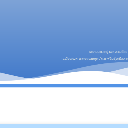
(อ.นามน)13 หมู่ 14 ต.สงเปลือ
(อ.เมือง)62/1 ถ.เกษตรสมบูรณ์ ต.กาฬสินธุ์ อ.เมือง 