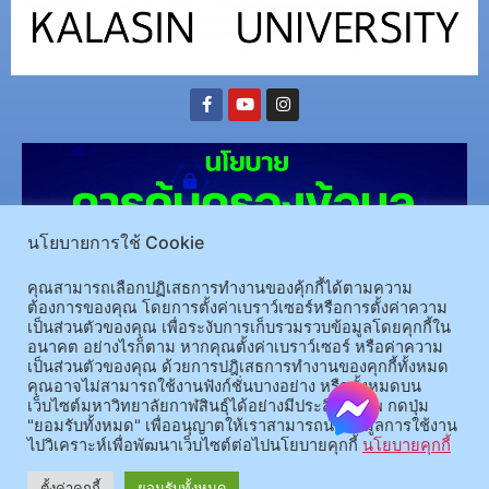
นโยบายการใช้ Cookie
คุณสามารถเลือกปฏิเสธการทำงานของคุ้กกี้ได้ตามความ
ต้องการของคุณ โดยการตั้งค่าเบราว์เซอร์หรือการตั้งค่าความ
เป็นส่วนตัวของคุณ เพื่อระงับการเก็บรวมรวบข้อมูลโดยคุกกี้ใน
(อ.นามน)13 หมู่ 14 ต.สงเปลือย อ.นามน จ.กาฬสินธุ์ 46230
โทรศัพท์ : 043-602-055 โทรสาร :
อนาคต อย่างไรก็ตาม หากคุณตั้งค่าเบราว์เซอร์ หรือค่าความ
เป็นส่วนตัวของคุณ ด้วยการปฎิเสธการทำงานของคุกกี้ทั้งหมด
043-602-044
คุณอาจไม่สามารถใช้งานฟังก์ชั่นบางอย่าง หรือทั้งหมดบน
(อ.เมือง)62/1 ถ.เกษตรสมบูรณ์ ต.กาฬสินธุ์ อ.เมือง จ.กาฬสินธุ์ 46000
โทรศัพท์ 043-811128 08-
เว็บไซต์มหาวิทยาลัยกาฬสินธุ์ได้อย่างมีประสิทธิภาพ กดปุ่ม
64584360 โทรสาร 043-813070
"ยอมรับทั้งหมด" เพื่ออนุญาตให้เราสามารถนำข้อมูลการใช้งาน
ไปวิเคราะห์เพื่อพัฒนาเว็บไซต์ต่อไปนโยบายคุกกี้
นโยบายคุกกี้
© 2025 All rights Reserved.
ตั้งค่าคุกกี้
ยอมรับทั้งหมด