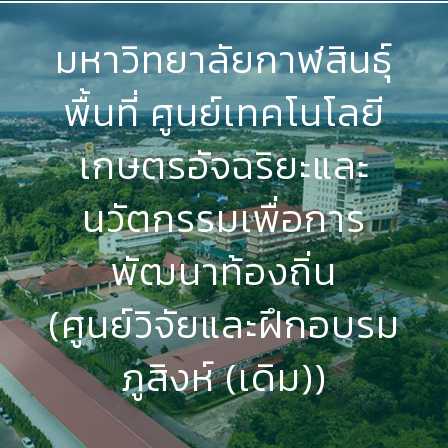
มหาวิทยาลัยกาฬสินธุ์
พื้นที่ ศูนย์เทคโนโลยี
เกษตรอัจฉริยะและ
นวัตกรรมเพื่อการ
พัฒนาท้องถิ่น
(ศูนย์วิจัยและฝึกอบรม
ภูสิงห์ (เดิม))