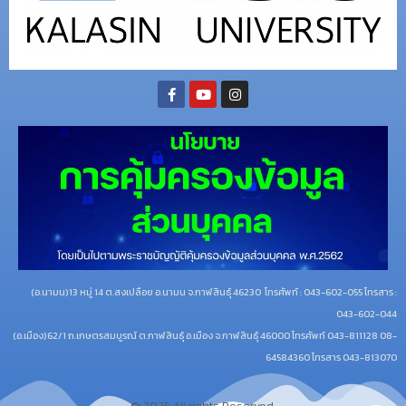
(อ.นามน)13 หมู่ 14 ต.สงเปลือย อ.นามน จ.กาฬสินธุ์ 46230
โทรศัพท์ : 043-602-055 โทรสาร :
043-602-044
(อ.เมือง)62/1 ถ.เกษตรสมบูรณ์ ต.กาฬสินธุ์ อ.เมือง จ.กาฬสินธุ์ 46000
โทรศัพท์ 043-811128 08-
64584360 โทรสาร 043-813070
© 2025 All rights Reserved.