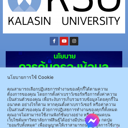
นโยบายการใช้ Cookie
คุณสามารถเลือกปฏิเสธการทำงานของคุ้กกี้ได้ตามความ
ต้องการของคุณ โดยการตั้งค่าเบราว์เซอร์หรือการตั้งค่าความ
เป็นส่วนตัวของคุณ เพื่อระงับการเก็บรวมรวบข้อมูลโดยคุกกี้ใน
(อ.นามน)13 หมู่ 14 ต.สงเปลือย อ.นามน จ.กาฬสินธุ์ 46230
โทรศัพท์ : 043-602-055 โทรสาร :
อนาคต อย่างไรก็ตาม หากคุณตั้งค่าเบราว์เซอร์ หรือค่าความ
เป็นส่วนตัวของคุณ ด้วยการปฎิเสธการทำงานของคุกกี้ทั้งหมด
043-602-044
คุณอาจไม่สามารถใช้งานฟังก์ชั่นบางอย่าง หรือทั้งหมดบน
(อ.เมือง)62/1 ถ.เกษตรสมบูรณ์ ต.กาฬสินธุ์ อ.เมือง จ.กาฬสินธุ์ 46000
โทรศัพท์ 043-811128 08-
เว็บไซต์มหาวิทยาลัยกาฬสินธุ์ได้อย่างมีประสิทธิภาพ กดปุ่ม
64584360 โทรสาร 043-813070
"ยอมรับทั้งหมด" เพื่ออนุญาตให้เราสามารถนำข้อมูลการใช้งาน