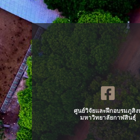
ศูนย์วิจัยและฝึกอบรมภูสิงห
มหาวิทยาลัยกาฬสินธุ์