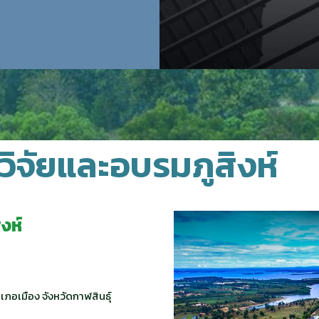
์วิจัยและอบรมภูสิงห์
งห์
เภอเมือง จังหวัดกาฬสินธุ์