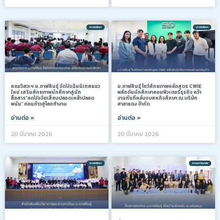
ข่าวนักศึกษา
ข่าวนักศึกษา
คณะวิศวะฯ ม.กาฬสินธุ์ จัดปัจฉิมนิเทศแนว
ม.กาฬสินธุ์ โชว์ศักยภาพหลักสูตร CWIE
ใหม่ เสริมศักยภาพนักศึกษาสู่นัก
พลักดันนักศึกษาคอมพิวเตอร์ธุรกิจ คว้า
สื่อสาร”ลดปัจจัยเสี่ยงปลอดเหล้าปลอด
งานทันทีหลังจบสหกิจศึกษา ณ บริษัท
พนัน” ก่อนก้าวสู่โลกทำงาน
ศาลาแดง จำกัด
อ่านต่อ »
อ่านต่อ »
20 มีนาคม 2026
20 มีนาคม 2026
ข่าวนักศึกษา
ข่าวมหาวิทยาลัย