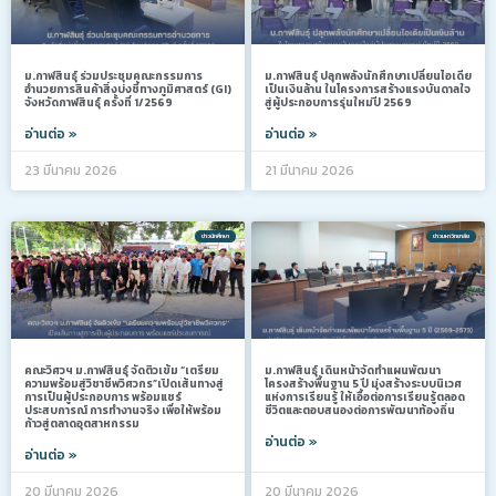
ม.กาฬสินธุ์ ร่วมประชุมคณะกรรมการ
ม.กาฬสินธุ์ ปลุกพลังนักศึกษาเปลี่ยนไอเดีย
อำนวยการสินค้าสิ่งบ่งชี้ทางภูมิศาสตร์ (GI)
เป็นเงินล้าน ในโครงการสร้างแรงบันดาลใจ
จังหวัดกาฬสินธุ์ ครั้งที่ 1/2569
สู่ผู้ประกอบการรุ่นใหม่ปี 2569
อ่านต่อ »
อ่านต่อ »
23 มีนาคม 2026
21 มีนาคม 2026
ข่าวนักศึกษา
ข่าวมหาวิทยาลัย
คณะวิศวฯ ม.กาฬสินธุ์ จัดติวเข้ม “เตรียม
ม.กาฬสินธุ์ เดินหน้าจัดทำแผนพัฒนา
ความพร้อมสู่วิชาชีพวิศวกร”เปิดเส้นทางสู่
โครงสร้างพื้นฐาน 5 ปี มุ่งสร้างระบบนิเวศ
การเป็นผู้ประกอบการ พร้อมแชร์
แห่งการเรียนรู้ ให้เอื้อต่อการเรียนรู้ตลอด
ประสบการณ์ การทำงานจริง เพื่อให้พร้อม
ชีวิตและตอบสนองต่อการพัฒนาท้องถิ่น
ก้าวสู่ตลาดอุตสาหกรรม
อ่านต่อ »
อ่านต่อ »
20 มีนาคม 2026
20 มีนาคม 2026