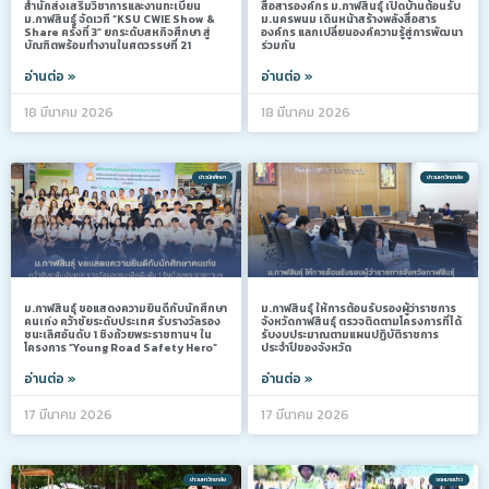
สำนักส่งเสริมวิชาการและงานทะเบียน
สื่อสารองค์กร ม.กาฬสินธุ์ เปิดบ้านต้อนรับ
ม.กาฬสินธุ์ จัดเวที “KSU CWIE Show &
ม.นครพนม เดินหน้าสร้างพลังสื่อสาร
Share ครั้งที่ 3” ยกระดับสหกิจศึกษา สู่
องค์กร แลกเปลี่ยนองค์ความรู้สู่การพัฒนา
บัณฑิตพร้อมทำงานในศตวรรษที่ 21
ร่วมกัน
อ่านต่อ »
อ่านต่อ »
18 มีนาคม 2026
18 มีนาคม 2026
ข่าวนักศึกษา
ข่าวมหาวิทยาลัย
ม.กาฬสินธุ์ ขอแสดงความยินดีกับนักศึกษา
ม.กาฬสินธุ์ ให้การต้อนรับรองผู้ว่าราชการ
คนเก่ง คว้าชัยระดับประเทศ รับรางวัลรอง
จังหวัดกาฬสินธุ์ ตรวจติดตามโครงการที่ได้
ชนะเลิศอันดับ 1 ชิงถ้วยพระราชทานฯ ใน
รับงบประมาณตามแผนปฏิบัติราชการ
โครงการ “Young Road Safety Hero”
ประจำปีของจังหวัด
อ่านต่อ »
อ่านต่อ »
17 มีนาคม 2026
17 มีนาคม 2026
ข่าวมหาวิทยาลัย
จดหมายข่าว