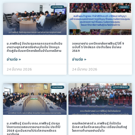
ข่าวมหาวิทยาลัย
จดหมายข่าว
ม.กาฬสินธุ์ จัดประชุมคณะกรรมการดำเนิน
จดหมายข่าว มหาวิทยาลัยกาฬสินธุ์ ปีที่ 9
งานวางยุทธศาสตร์อย่างเข้มข้น ปักหมุด
ฉบับที่ 5 ปักษ์แรก ประจำเดือน มีนาคม
ก้าวสู่อันดับมหาวิทยาลัยชั้นนำในภาคอีสาน
2569
อ่านต่อ »
อ่านต่อ »
24 มีนาคม 2026
24 มีนาคม 2026
ข่าวมหาวิทยาลัย
ACTIVITY/HIGHLIGHT
ม.กาฬสินธุ์ ร่วมกับ สตง.กาฬสินธุ์ ประชุม
คณะศิลปศาสตร์ ม.กาฬสินธุ์ จัดปัจฉิม
ปิดการตรวจสอบรายงานการเงิน ประจำปี
นิเทศ เสริมทักษะรอบด้าน เตรียมบัณฑิตสู่
2568 มุ่งเน้นความโปร่งใสตามหลักธร
โลกการทำงานอย่างมั่นใจ
รมาภิบาล