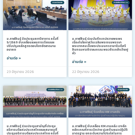
ข่าวมหาวิทยาลัย
ข่าวนักศึกษา/กิจกรรม
ม.กาฬสินธุ์ จัดประชุมสภาวิชาการ ครั้งที่
ม.กาฬสินธุ์ ร่วมบันทึกเทปถวายพระพร
5/2569 ขับเคลื่อนแผนการเรียนและ
เนื่องในโอกาสวันเฉลิมพระชนมพรรษา
ปรับปรุงหลักสูตรตอบโจทย์ตลาดงาน
พระบาทสมเด็จพระปรเมนทรรามาธิบดีศรี
อนาคต
สินทรมหาวชิราลงกรณ พระวชิรเกล้าเจ้าอยู่
หัว
อ่านต่อ »
อ่านต่อ »
23 มิถุนายน 2026
22 มิถุนายน 2026
ข่าวนักศึกษา/กิจกรรม
ข่าวมหาวิทยาลัย
ม.กาฬสินธุ์ ร่วมประชุมสามัญที่ประชุม
ม.กาฬสินธุ์ ขับเคลื่อน KM งานคลัง เจาะลึก
อธิการบดีแห่งประเทศไทยและสมาคมที่
หลักเกณฑ์การเบิกจ่าย มุ่งสร้างแนวปฏิบัติ
ประชุมอธิการบดีแห่งประเทศไทย ครั้งที่
มาตรฐาน ยกระดับความโปร่งใสในการ