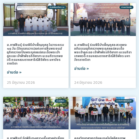
ข่าวนักศึกษา/กิจกรรม
ข่าวมหาวิทยาลัย
ม.กาฬสินธุ์ ร่วมพิธีบำเพ็ญกุศล ในวาระครบ
ม.กาฬสินธุ์ ร่วมพิธีบำเพ็ญกุศล สวดพระ
๑๕ วัน (ปัณรสมวาร)แห่งการสิ้นพระชนม์
อภิธรรมอุทิศถวายพระกุศลแด่สมเด็จ
อุทิศถวายเป็นพระกุศลแด่สมเด็จพระเจ้า
พระเจ้าลูกเธอ เจ้าฟ้าพัชรกิติยาภา นเรนทิรา
ลูกเธอ เจ้าฟ้าพัชรกิติยาภา นเรนทิราเทพย
เทพยวดี กรมหลวงราชสาริณีสิริพัชร มหา
วดี กรมหลวงราชสาริณีสิริพัชร มหาวัชร
วัชรราชธิดา
ราชธิดา
อ่านต่อ »
อ่านต่อ »
25 มิถุนายน 2026
24 มิถุนายน 2026
ข่าวนักศึกษา
ACTIVITY/HIGHLIGHT
ม.กาฬสินธุ์ จัดพิธีบวงสรวงขึ้นศาลย่าเหี่ยน
คณะวิทยาศาสตร์และเทคโนโลยีสุขภาพ