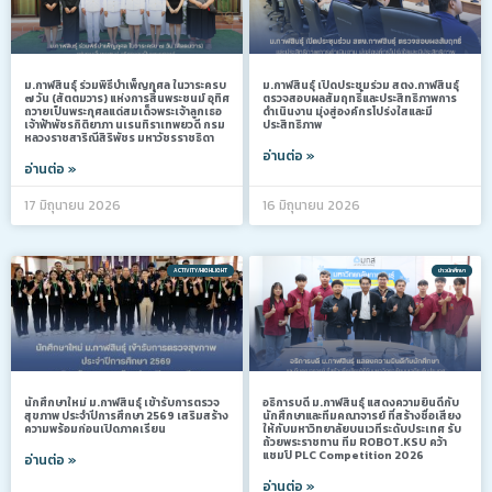
ม.กาฬสินธุ์ ร่วมพิธีบำเพ็ญกุศล ในวาระครบ
ม.กาฬสินธุ์ เปิดประชุมร่วม สตง.กาฬสินธุ์
๗ วัน (สัตตมวาร) แห่งการสิ้นพระชนม์ อุทิศ
ตรวจสอบผลสัมฤทธิ์และประสิทธิภาพการ
ถวายเป็นพระกุศลแด่สมเด็จพระเจ้าลูกเธอ
ดำเนินงาน มุ่งสู่องค์กรโปร่งใสและมี
เจ้าฟ้าพัชรกิติยาภา นเรนทิราเทพยวดี กรม
ประสิทธิภาพ
หลวงราชสาริณีสิริพัชร มหาวัชรราชธิดา
อ่านต่อ »
อ่านต่อ »
17 มิถุนายน 2026
16 มิถุนายน 2026
ACTIVITY/HIGHLIGHT
ข่าวนักศึกษา
นักศึกษาใหม่ ม.กาฬสินธุ์ เข้ารับการตรวจ
อธิการบดี ม.กาฬสินธุ์ แสดงความยินดีกับ
สุขภาพ ประจำปีการศึกษา 2569 เสริมสร้าง
นักศึกษาและทีมคณาจารย์ ที่สร้างชื่อเสียง
ความพร้อมก่อนเปิดภาคเรียน
ให้กับมหาวิทยาลัยบนเวทีระดับประเทศ รับ
ถ้วยพระราชทาน ทีม ROBOT.KSU คว้า
แชมป์ PLC Competition 2026
อ่านต่อ »
อ่านต่อ »