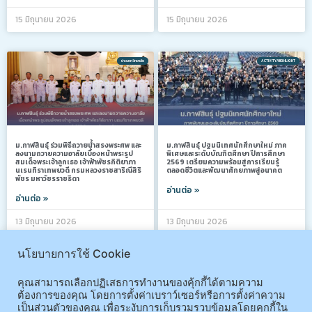
15 มิถุนายน 2026
15 มิถุนายน 2026
ข่าวมหาวิทยาลัย
ACTIVITY/HIGHLIGHT
ม.กาฬสินธุ์ ร่วมพิธีถวายน้ำสรงพระศพ และ
ม.กาฬสินธุ์ ปฐมนิเทศนักศึกษาใหม่ ภาค
ลงนามถวายความอาลัยเบื้องหน้าพระรูป
พิเศษและระดับบัณฑิตศึกษา ปีการศึกษา
สมเด็จพระเจ้าลูกเธอ เจ้าฟ้าพัชรกิติยาภา
2569 เตรียมความพร้อมสู่การเรียนรู้
นเรนทิราเทพยวดี กรมหลวงราชสาริณีสิริ
ตลอดชีวิตและพัฒนาศักยภาพสู่อนาคต
พัชร มหาวัชรราชธิดา
อ่านต่อ »
อ่านต่อ »
13 มิถุนายน 2026
13 มิถุนายน 2026
นโยบายการใช้ Cookie
ACTIVITY/HIGHLIGHT
ข่าวมหาวิทยาลัย
คุณสามารถเลือกปฏิเสธการทำงานของคุ้กกี้ได้ตามความ
ต้องการของคุณ โดยการตั้งค่าเบราว์เซอร์หรือการตั้งค่าความ
เป็นส่วนตัวของคุณ เพื่อระงับการเก็บรวมรวบข้อมูลโดยคุกกี้ใน