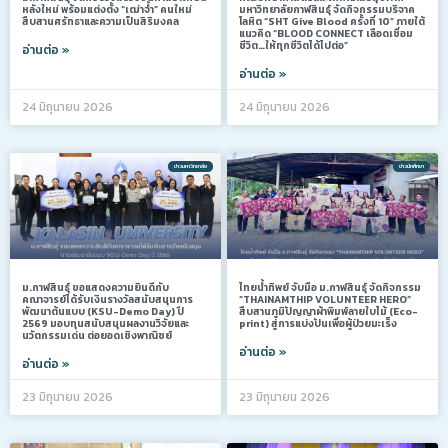
หลังใหม่ พร้อมแต่งตั้ง “เฒ่าจ้ำ” คนใหม่
มหาวิทยาลัยกาฬสินธุ์ จัดกิจกรรมบริจาค
สืบสานศรัทธาและความเป็นสิริมงคล
โลหิต “SHT Give Blood ครั้งที่ 10” ภายใต้
แนวคิด “BLOOD CONNECT เลือดเชื่อม
ชีวิต…ให้ทุกชีวิตได้ไปต่อ”
อ่านต่อ »
อ่านต่อ »
24 มิถุนายน 2026
24 มิถุนายน 2026
ข่าวมหาวิทยาลัย
ข่าวนักศึกษา
ม.กาฬสินธุ์ ขอแสดงความยินดีกับ
ไทยน้ำทิพย์ จับมือ ม.กาฬสินธุ์ จัดกิจกรรม
คณาจารย์ได้รับเงินรางวัลสนับสนุนการ
“THAINAMTHIP VOLUNTEER HERO”
พัฒนาต้นแบบ (KSU-Demo Day) ปี
สืบสานภูมิปัญญาผ้าพิมพ์ลายใบไม้ (Eco-
2569 มอบทุนสนับสนุนผลงานวิจัยและ
print) สู่การแบ่งปันเพื่อผู้ป่วยมะเร็ง
นวัตกรรมเด่น ต่อยอดเชิงพาณิชย์
อ่านต่อ »
อ่านต่อ »
23 มิถุนายน 2026
23 มิถุนายน 2026