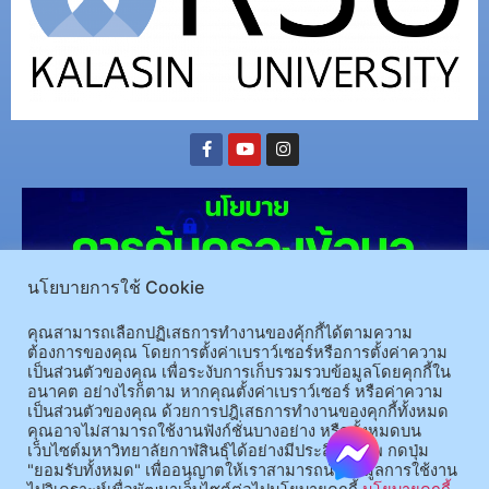
นโยบายการใช้ Cookie
คุณสามารถเลือกปฏิเสธการทำงานของคุ้กกี้ได้ตามความ
ต้องการของคุณ โดยการตั้งค่าเบราว์เซอร์หรือการตั้งค่าความ
เป็นส่วนตัวของคุณ เพื่อระงับการเก็บรวมรวบข้อมูลโดยคุกกี้ใน
(อ.นามน)13 หมู่ 14 ต.สงเปลือย อ.นามน จ.กาฬสินธุ์ 46230
โทรศัพท์ : 043-602-055 โทรสาร :
อนาคต อย่างไรก็ตาม หากคุณตั้งค่าเบราว์เซอร์ หรือค่าความ
เป็นส่วนตัวของคุณ ด้วยการปฎิเสธการทำงานของคุกกี้ทั้งหมด
043-602-044
คุณอาจไม่สามารถใช้งานฟังก์ชั่นบางอย่าง หรือทั้งหมดบน
(อ.เมือง)62/1 ถ.เกษตรสมบูรณ์ ต.กาฬสินธุ์ อ.เมือง จ.กาฬสินธุ์ 46000
โทรศัพท์ 043-811128 08-
เว็บไซต์มหาวิทยาลัยกาฬสินธุ์ได้อย่างมีประสิทธิภาพ กดปุ่ม
64584360 โทรสาร 043-813070
"ยอมรับทั้งหมด" เพื่ออนุญาตให้เราสามารถนำข้อมูลการใช้งาน