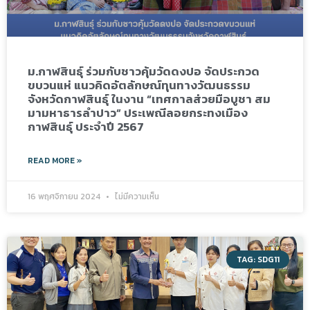
ม.กาฬสินธุ์ ร่วมกับชาวคุ้มวัดดงปอ จัดประกวด
ขบวนแห่ แนวคิดอัตลักษณ์ทุนทางวัฒนธรรม
จังหวัดกาฬสินธุ์ ในงาน “เทศกาลส่วยมือบูชา สม
มามหาธารลำปาว” ประเพณีลอยกระทงเมือง
กาฬสินธุ์ ประจำปี 2567
READ MORE »
16 พฤศจิกายน 2024
ไม่มีความเห็น
TAG: SDG11