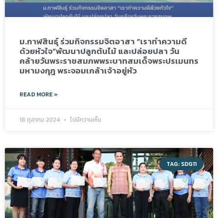
ม.กาฬสินธุ์ ร่วมกิจกรรมจิตอาสา “เราทำความดี
ด้วยหัวใจ”พัฒนาปลูกต้นไม้ และปล่อยปลา วัน
คล้ายวันพระราชสมภพพระบาทสมเด็จพระปรเมนทร
มหามงกุฎ พระจอมเกล้าเจ้าอยู่หัว
READ MORE »
18 ตุลาคม 2024
ไม่มีความเห็น
TAG: SDG11